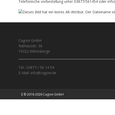
Telefonische vorbestellung unter 03877/561454 oder inf
Cagoni GmbH
Rathausstr. 36
19322 Wittenberge
Tel.: 03877 / 56 14 54
E-Mail: info@cagoni.de
© 2018-2026 Cagoni GmbH