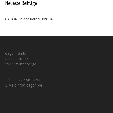
Neueste Beiträge
CAGONI in der Rathausstr. 36
Cagoni GmbH
Rathausstr. 36
19322 Wittenberge
Tel.: 03877 / 56 14 54
E-Mail: info@cagoni.de