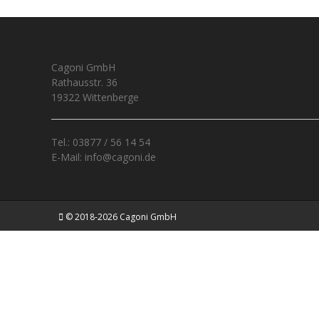
Cagoni GmbH
Rathausstr. 36
19322 Wittenberge
Tel.: 03877 / 56 14 54
E-Mail: info@cagoni.de
© 2018-2026 Cagoni GmbH